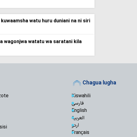
 kuwaamsha watu huru duniani na ni siri
a wagonjwa watatu wa saratani kila
Chagua lugha
zote
Kiswahili
فارسی
English
العربیة
اردو
sisi
Français