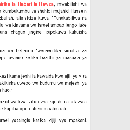
irika la Habari la Hawza
,
mwakilishi wa
ya kumbukumbu ya shahidi mujahid Hussein
ullah, alisisitiza kuwa: "Tunakabiliwa na
a wa kinyama wa Israel ambao lengo lake
tuna chaguo jingine isipokuwa kuhuisha
a wa Lebanon "wanaandika simulizi za
wapo uwiano katika baadhi ya masuala ya
i kama jeshi la kawaida kwa ajili ya vita
kuhakikisha uwepo wa kudumu wa majeshi ya
 huo.”
zishwa kwa vituo vya kijeshi na utawala
e kupitia operesheni mbalimbali.
el yataingia katika vijiji vya mpakani,