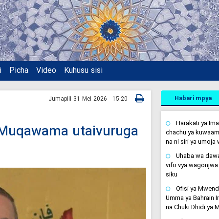
i
Picha
Video
Kuhusu sisi
Habari mpya
Jumapili 31 Mei 2026 - 15:20
Harakati ya Im
: Muqawama utaivuruga
chachu ya kuwaams
na ni siri ya umoj
Uhaba wa daw
vifo vya wagonjwa 
siku
Ofisi ya Mwen
Umma ya Bahrain Im
na Chuki Dhidi ya 