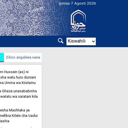
Ijumaa 7 Agosti 2026
Zilizo angaliwa sana
am Hussein (as) ni
ha watu huru duniani
a wa Umma wa Kiislamu
a Ghaza unasababisha
watatu wa saratani kila
desha Mashtaka ya
efikia Kilele cha Uadui
Mashia