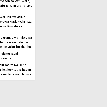
 Lebanon na watu wake,
ifu, isiyo imara na isiyo
ahubiri wa Afrika
; Watoa Mada Wahimiza
ini na Kuwatetea
 la ujumbe wa milele wa
Uhai na maendeleo ya
 pekee ya kujibu shubha
Uislamu yazidi
i Kanada
siri kati ya NATO na
 katika vita vya habari
isaikolojia wafichuliwa