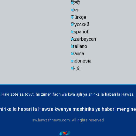
हिन्दी
বাংলা
Türkçe
Русский
Español
Azərbaycan
Italiano
Hausa
indonesia
中文
Haki zote za tovuti hii zimehifadhiwa kwa ajili ya shirika la habari la Hawza.
irika la habari la Hawza kwenye mashirika ya habari mengine 
sw.hawzahnews.com. All rights reserved