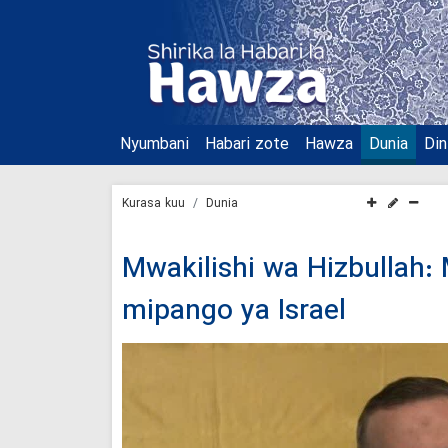
Nyumbani
Habari zote
Hawza
Dunia
Din
Kurasa kuu
Dunia
Mwakilishi wa Hizbullah
mipango ya Israel