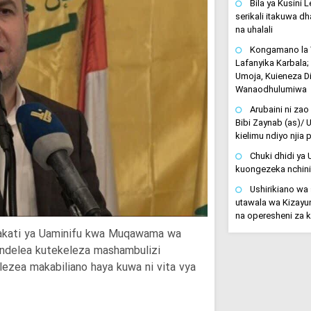
Bila ya Kusini
serikali itakuwa dha
na uhalali
Kongamano la W
Lafanyika Karbala
Umoja, Kuieneza D
Wanaodhulumiwa
Arubaini ni zao
Bibi Zaynab (as)/ 
kielimu ndiyo njia
Chuki dhidi ya 
kuongezeka nchin
Ushirikiano wa 
utawala wa Kizayuni
na operesheni za k
rakati ya Uaminifu kwa Muqawama wa
naendelea kutekeleza mashambulizi
ezea makabiliano haya kuwa ni vita vya