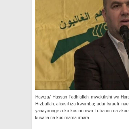
Hawza/ Hassan Fadhlallah, mwakilishi wa Ha
Hizbullah, alisisitiza kwamba; adui Israeli i
yanayoongezeka kusini mwa Lebanon na akael
kusalia na kusimama imara.