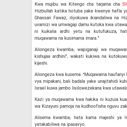
Kwa mujibu wa Kitengo cha tarjama cha
Sh
Hizbullah katika hotuba yake kwenye hafla 
Ghassan Fawaz, iliyokuwa ikiandaliwa na Hizb
uvamizi wa umwagaji damu kutoka kwa utawal
ni kuikalia ardhi yetu na kutufukuza, ha
muqawama na kusimama imara."
Aliongeza kwamba; wapiganaji wa muqawam
kishujaa ardhini", wakati kukiwa na kutoku
kijeshi.
Aliongeza kwa kusema: “Muqawama haufanyi kaz
vya mipakani, bali badala yake unajitahidi 
Israel kuwa jambo lisilowezekana kwa utawala
Kazi ya muqawama kwa hakika ni kuzuia kuan
wa Kizayuni pamoja na kudhoofisha nguvu zak
Alisema kwamba; hata kama majeshi ya Isra
yatakabiliwa na ipasavyo.