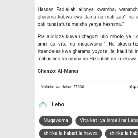
Hassan Fadlallah alionya kwamba; wanan
gharama kubwa kwa damu na mali zao", na ak
bali tunatafuta maisha yenye heshima."
Pia alieleza kuwa uchaguzi ulio mbele ya Le
amri au vita na muqawama." Na akasisit
itaendelea kwa gharama yoyote ile, kauli hii 
mahusiano ya umma ya Hizbullah na imekuwa i
Chanzo: Al-Manar
Msimbo wa Habari:
373381
Lebo
Muqawama
Vita kati ya Israeli na Leb
shirika la habari la hawza
shirika la hab