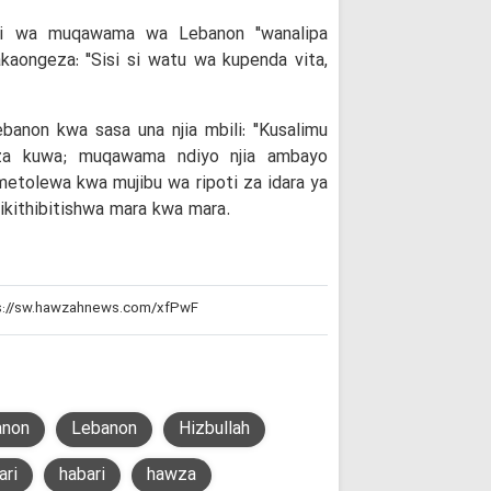
chi wa muqawama wa Lebanon "wanalipa
aongeza: "Sisi si watu wa kupenda vita,
banon kwa sasa una njia mbili: "Kusalimu
iza kuwa; muqawama ndiyo njia ambayo
imetolewa kwa mujibu wa ripoti za idara ya
kithibitishwa mara kwa mara.
anon
Lebanon
Hizbullah
ari
habari
hawza