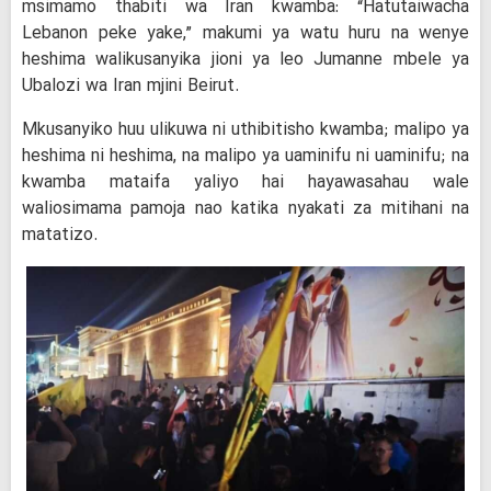
msimamo thabiti wa Iran kwamba: “Hatutaiwacha
Lebanon peke yake,” makumi ya watu huru na wenye
heshima walikusanyika jioni ya leo Jumanne mbele ya
Ubalozi wa Iran mjini Beirut.
Mkusanyiko huu ulikuwa ni uthibitisho kwamba; malipo ya
heshima ni heshima, na malipo ya uaminifu ni uaminifu; na
kwamba mataifa yaliyo hai hayawasahau wale
waliosimama pamoja nao katika nyakati za mitihani na
matatizo.