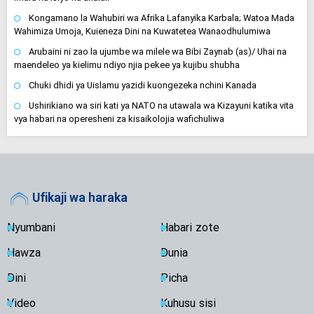
Kongamano la Wahubiri wa Afrika Lafanyika Karbala; Watoa Mada
Wahimiza Umoja, Kuieneza Dini na Kuwatetea Wanaodhulumiwa
Arubaini ni zao la ujumbe wa milele wa Bibi Zaynab (as)/ Uhai na
maendeleo ya kielimu ndiyo njia pekee ya kujibu shubha
Chuki dhidi ya Uislamu yazidi kuongezeka nchini Kanada
Ushirikiano wa siri kati ya NATO na utawala wa Kizayuni katika vita
vya habari na operesheni za kisaikolojia wafichuliwa
Ufikaji wa haraka
Nyumbani
Habari zote
Hawza
Dunia
Dini
Picha
Video
Kuhusu sisi