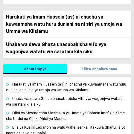
Harakati ya Imam Hussein (as) ni chachu ya
kuwaamsha watu huru duniani na ni siri ya umoja wa
Umma wa Kiislamu
Uhaba wa dawa Ghaza unasababisha vifo vya
wagonjwa watatu wa saratani kila siku
Habari mpya
Zilizo angaliwa sana
Harakati ya Imam Hussein (as) ni chachu ya kuwaamsha watu huru
duniani na ni siri ya umoja wa Umma wa Kiislamu
Uhaba wa dawa Ghaza unasababisha vifo vya wagonjwa watatu
wa saratani kila siku
Ofisi ya Mwendesha Mashtaka ya Umma ya Bahrain Imefikia Kilele
cha Uadui na Chuki Dhidi ya Mashia
Bila ya Kusini Lebanon na watu wake, serikali itakuwa dhaifu, isiyo
imara na isiyo na uhalali