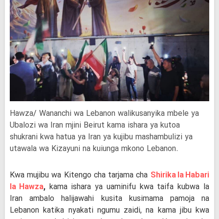
Hawza/ Wananchi wa Lebanon walikusanyika mbele ya
Ubalozi wa Iran mjini Beirut kama ishara ya kutoa
shukrani kwa hatua ya Iran ya kujibu mashambulizi ya
utawala wa Kizayuni na kuiunga mkono Lebanon.
Kwa mujibu wa Kitengo cha tarjama cha
Shirika la Habari
la Hawza
,
kama ishara ya uaminifu kwa taifa kubwa la
Iran ambalo halijawahi kusita kusimama pamoja na
Lebanon katika nyakati ngumu zaidi, na kama jibu kwa